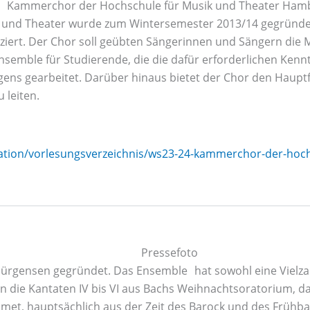
nd Theater wurde zum Wintersemester 2013/14 gegründet.
iziert. Der Chor soll geübten Sängerinnen und Sängern die
nsemble für Studierende, die die dafür erforderlichen Kennt
gens gearbeitet. Darüber hinaus bietet der Chor den Hauptf
 leiten.
ation/vorlesungsverzeichnis/ws23-24-kammerchor-der-hoc
gensen gegründet. Das Ensemble hat sowohl eine Vielzahl
 die Kantaten IV bis VI aus Bachs Weihnachtsoratorium, da
dmet, hauptsächlich aus der Zeit des Barock und des Früh