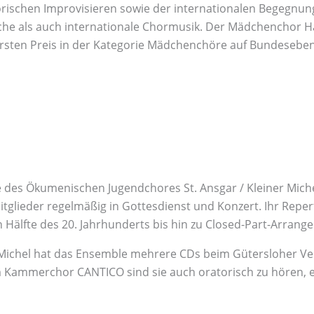
orischen Improvisieren sowie der internationalen Begegnun
tsche als auch internationale Chormusik. Der Mädchenchor
rsten Preis in der Kategorie Mädchenchöre auf Bundesebene
es Ökumenischen Jugendchores St. Ansgar / Kleiner Michel 
glieder regelmäßig in Gottesdienst und Konzert. Ihr Repert
 Hälfte des 20. Jahrhunderts bis hin zu Closed-Part-Arrang
en Michel hat das Ensemble mehrere CDs beim Gütersloher 
 Kammerchor CANTICO sind sie auch oratorisch zu hören, 