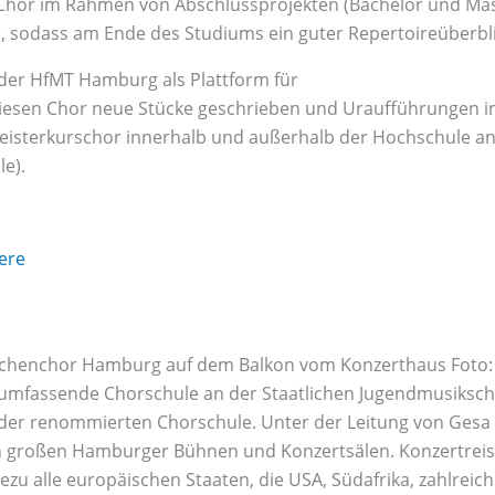
n Chor im Rahmen von Abschlussprojekten (Bachelor und Ma
 sodass am Ende des Studiums ein guter Repertoireüberblic
der HfMT Hamburg als Plattform für
esen Chor neue Stücke geschrieben und Uraufführungen in 
sterkurschor innerhalb und außerhalb der Hochschule ange
e).
ere
fassende Chorschule an der Staatlichen Jugendmusikschule,
e der renommierten Chorschule. Unter der Leitung von Ges
 großen Hamburger Bühnen und Konzertsälen. Konzertreise
zu alle europäischen Staaten, die USA, Südafrika, zahlreic