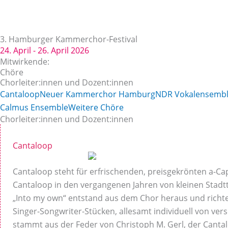
Zum
Inhalt
springen
3. Hamburger Kammerchor-Festival
24. April - 26. April 2026
Mitwirkende:
Chöre
Chorleiter:innen und Dozent:innen
Cantaloop
Neuer Kammerchor Hamburg
NDR Vokalensemb
Calmus Ensemble
Weitere Chöre
Chorleiter:innen und Dozent:innen
Cantaloop
Cantaloop steht für erfrischenden, preisgekrönten a-C
Cantaloop in den vergangenen Jahren von kleinen Stad
„Into my own“ entstand aus dem Chor heraus und richtet 
Singer-Songwriter-Stücken, allesamt individuell von ver
stammt aus der Feder von Christoph M. Gerl, der Cantal