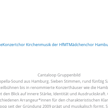
le
Konzertchor Kirchenmusik der HfMT
Mädchenchor Hambu
appella-Sound aus Hamburg. Sieben Stimmen, rund fünfzig S
tteilbühnen bis in renommierte Konzerthäuser wie die Ham
den Blick auf innere Stärke, Identität und Ausdruckskraft.
schiedenen Arrangeur*innen für den charakteristischen Klan
oop seit der Gründung 2009 prägt und musikalisch formt. So