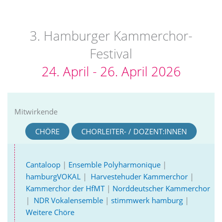
Zum
Inhalt
springen
3. Hamburger Kammerchor-
Festival
24. April - 26. April 2026
Mitwirkende
CHÖRE
CHORLEITER- / DOZENT:INNEN
Cantaloop
|
Ensemble Polyharmonique
|
hamburgVOKAL
|
Harvestehuder Kammerchor
|
Kammerchor der HfMT
|
Norddeutscher Kammerchor
|
NDR Vokalensemble
|
stimmwerk hamburg
|
Weitere Chöre